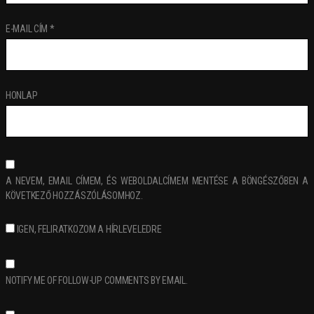
E-MAIL CÍM
*
HONLAP
A NEVEM, EMAIL CÍMEM, ÉS WEBOLDALCÍMEM MENTÉSE A BÖNGÉSZŐBEN A
KÖVETKEZŐ HOZZÁSZÓLÁSOMHOZ.
IGEN, FELIRATKOZOM A HÍRLEVELEDRE
NOTIFY ME OF FOLLOW-UP COMMENTS BY EMAIL.