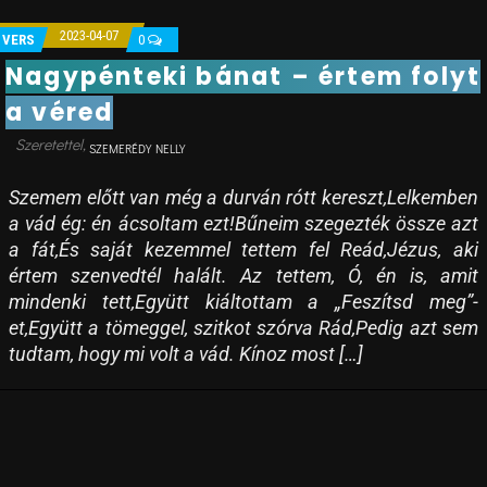
2023-04-07
VERS
0
Nagypénteki bánat – értem folyt
a véred
SZEMERÉDY NELLY
Szemem előtt van még a durván rótt kereszt,Lelkemben
a vád ég: én ácsoltam ezt!Bűneim szegezték össze azt
a fát,És saját kezemmel tettem fel Reád,Jézus, aki
értem szenvedtél halált. Az tettem, Ó, én is, amit
mindenki tett,Együtt kiáltottam a „Feszítsd meg”-
et,Együtt a tömeggel, szitkot szórva Rád,Pedig azt sem
tudtam, hogy mi volt a vád. Kínoz most […]