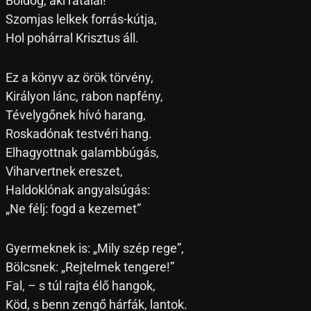
Boldog, aki rátalál!
Szomjas lelkek forrás-kútja,
Hol pohárral Krisztus áll.
Ez a könyv az örök törvény,
Királyon lánc, rabon napfény,
Tévelygőnek hívó harang,
Roskadónak testvéri hang.
Elhagyottnak galambbúgás,
Viharvertnek ereszet,
Haldoklónak angyalsúgás:
„Ne félj: fogd a kezemet”
Gyermeknek is: „Mily szép rege”,
Bölcsnek: „Rejtelmek tengere!”
Fal, – s túl rajta élő hangok,
Köd, s benn zengő hárfák, lantok.