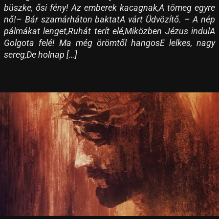
büszke, ősi fény! Az emberek kacagnak,A tömeg egyre
nő!– Bár szamárháton baktatA várt Üdvözítő. – A nép
pálmákat lenget,Ruhát terít elé,Miközben Jézus indulA
Golgota felé! Ma még örömtől hangosE lelkes, nagy
sereg,De holnap […]