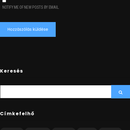
NOTIFY ME OF NEW POSTS BY EMAIL.
Keresés
SEARCH
Sea
FOR:
Címkefelhő