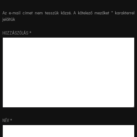
Az e-mail címet nem tesszük közzé.
A kötelező mezőket
*
karakterrel
jelöltük
HOZZÁSZÓLÁS
*
NÉV
*