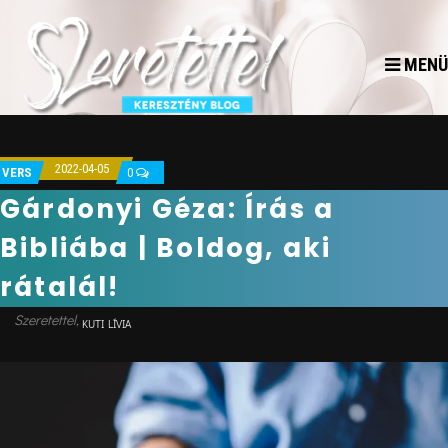
MENÜ
2022-04-05
VERS
0
Gárdonyi Géza: Írás a
Bibliába | Boldog, aki
rátalál!
KUTI LÍVIA