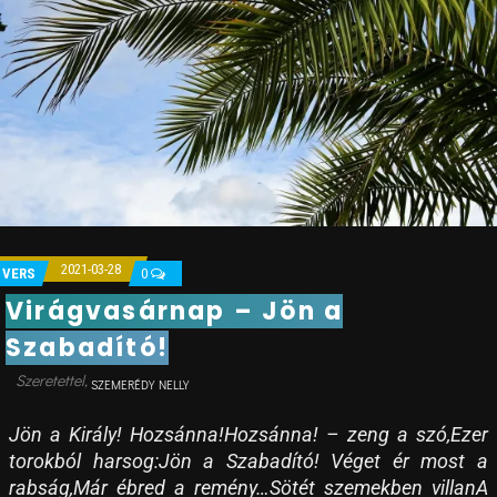
2021-03-28
VERS
0
Virágvasárnap – Jön a
Szabadító!
SZEMERÉDY NELLY
Jön a Király! Hozsánna!Hozsánna! – zeng a szó,Ezer
torokból harsog:Jön a Szabadító! Véget ér most a
rabság,Már ébred a remény…Sötét szemekben villanA