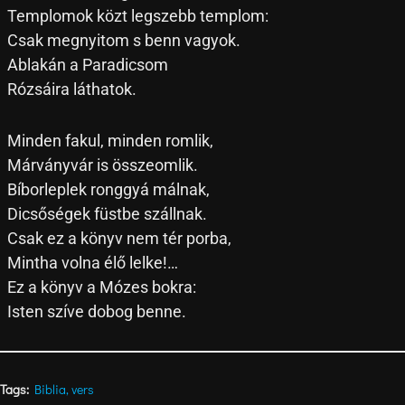
Templomok közt legszebb templom:
Csak megnyitom s benn vagyok.
Ablakán a Paradicsom
Rózsáira láthatok.
Minden fakul, minden romlik,
Márványvár is összeomlik.
Bíborleplek ronggyá málnak,
Dicsőségek füstbe szállnak.
Csak ez a könyv nem tér porba,
Mintha volna élő lelke!…
Ez a könyv a Mózes bokra:
Isten szíve dobog benne.
Tags:
Biblia
,
vers