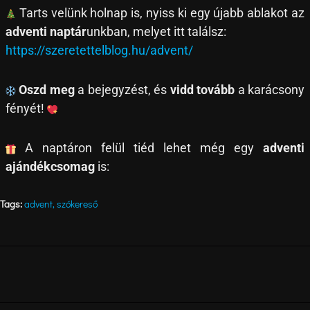
Tarts velünk holnap is, nyiss ki egy újabb ablakot az
adventi naptár
unkban, melyet itt találsz:
https://szeretettelblog.hu/advent/
Oszd meg
a bejegyzést, és
vidd tovább
a karácsony
fényét!
A naptáron felül tiéd lehet még egy
adventi
ajándékcsomag
is:
Tags:
advent
,
szókereső