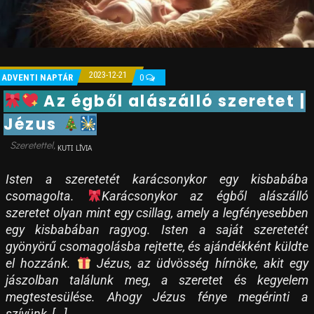
2023-12-21
ADVENTI NAPTÁR
0
Az égből alászálló szeretet |
Jézus
KUTI LÍVIA
Isten a szeretetét karácsonykor egy kisbabába
csomagolta.
Karácsonykor az égből alászálló
szeretet olyan mint egy csillag, amely a legfényesebben
egy kisbabában ragyog. Isten a saját szeretetét
gyönyörű csomagolásba rejtette, és ajándékként küldte
el hozzánk.
Jézus, az üdvösség hírnöke, akit egy
jászolban találunk meg, a szeretet és kegyelem
megtestesülése. Ahogy Jézus fénye megérinti a
szívünk, […]