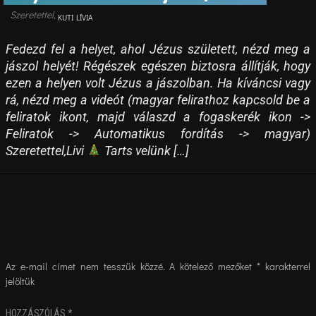
KUTI LÍVIA
Fedezd fel a helyet, ahol Jézus született, nézd meg a
jászol helyét! Régészek egészen biztosra állítják, hogy
ezen a helyen volt Jézus a jászolban. Ha kíváncsi vagy
rá, nézd meg a videót (magyar felirathoz kapcsold be a
feliratok ikont, majd válaszd a fogaskerék ikon ->
Feliratok -> Automatikus fordítás -> magyar)
Szeretettel,Livi
Tarts velünk […]
Az e-mail címet nem tesszük közzé.
A kötelező mezőket
*
karakterrel
jelöltük
HOZZÁSZÓLÁS
*