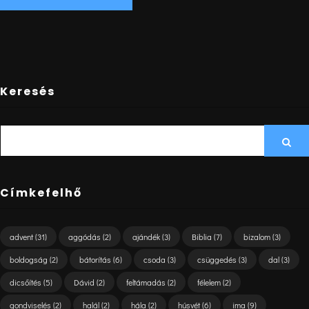
Keresés
SEARCH
Sea
FOR:
Címkefelhő
advent
(31)
aggódás
(2)
ajándék
(3)
Biblia
(7)
bizalom
(3)
boldogság
(2)
bátorítás
(6)
csoda
(3)
csüggedés
(3)
dal
(3)
dicsőítés
(5)
Dávid
(2)
feltámadás
(2)
félelem
(2)
gondviselés
(2)
halál
(2)
hála
(2)
húsvét
(6)
ima
(9)