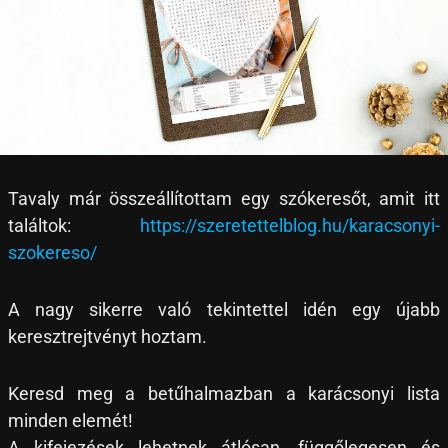
Tavaly már összeállítottam egy szókeresőt, amit itt
találtok:
https://szeretettelblog.hu/karacsonyi-
szokereso/
A nagy sikerre való tekintettel idén egy újabb
keresztrejtvényt hoztam.
Keresd meg a betűhalmazban a karácsonyi lista
minden elemét!
A kifejezések lehetnek átlósan, függőlegesen és