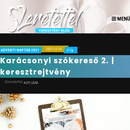
MENÜ
2021-12-15
ADVENTI NAPTÁR 2021
0
Karácsonyi szókereső 2. |
keresztrejtvény
KUTI LÍVIA