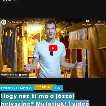
2021-12-07
ADVENTI NAPTÁR 2021
0
Hogy néz ki ma a jászol
helyszíne? Mutatjuk! | videó