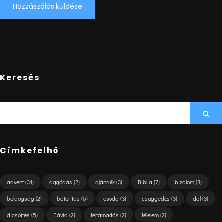
Keresés
SEARCH
Sea
FOR:
Címkefelhő
advent
(31)
aggódás
(2)
ajándék
(3)
Biblia
(7)
bizalom
(3)
boldogság
(2)
bátorítás
(6)
csoda
(3)
csüggedés
(3)
dal
(3)
dicsőítés
(5)
Dávid
(2)
feltámadás
(2)
félelem
(2)