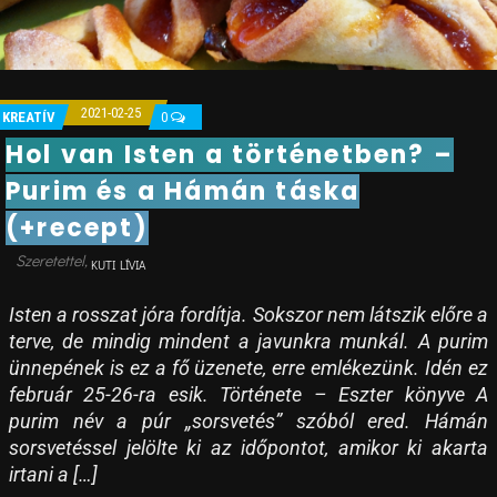
2021-02-25
KREATÍV
0
Hol van Isten a történetben? –
Purim és a Hámán táska
(+recept)
KUTI LÍVIA
Isten a rosszat jóra fordítja. Sokszor nem látszik előre a
terve, de mindig mindent a javunkra munkál. A purim
ünnepének is ez a fő üzenete, erre emlékezünk. Idén ez
február 25-26-ra esik. Története – Eszter könyve A
purim név a púr „sorsvetés” szóból ered. Hámán
sorsvetéssel jelölte ki az időpontot, amikor ki akarta
irtani a […]