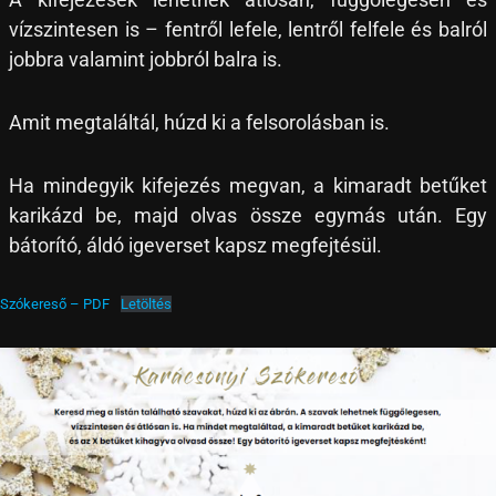
vízszintesen is – fentről lefele, lentről felfele és balról
jobbra valamint jobbról balra is.
Amit megtaláltál, húzd ki a felsorolásban is.
Ha mindegyik kifejezés megvan, a kimaradt betűket
karikázd be, majd olvas össze egymás után. Egy
bátorító, áldó igeverset kapsz megfejtésül.
Szókereső – PDF
Letöltés