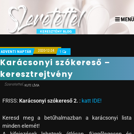
MENÜ
2020-12-24
ADVENTI NAPTÁR
1
Karácsonyi szókereső –
keresztrejtvény
KUTI LÍVIA
FRISS:
Karácsonyi szókereső 2.
:
katt IDE!
Keresd meg a betűhalmazban a karácsonyi lista
minden elemét!
A kifejezések lehetnek átlósan, függőlegesen és