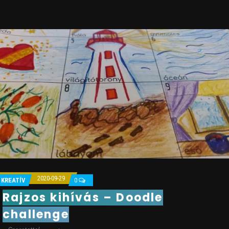
2020-09-29
KREATÍV
0
Rajzos kihívás – Doodle
challenge