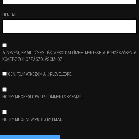
HONLAP
A NEVEM, EMAIL CÍMEM, ÉS WEBOLDALCÍMEM MENTÉSE A BÖNGÉSZŐBEN A
KÖVETKEZŐ HOZZÁSZÓLÁSOMHOZ.
IGEN, FELIRATKOZOM A HÍRLEVELEDRE
NOTIFY ME OF FOLLOW-UP COMMENTS BY EMAIL.
NOTIFY ME OF NEW POSTS BY EMAIL.