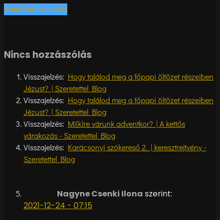
Kosárba teszem
Nincs hozzászólás
Visszajelzés:
Hogy találod meg a főpapi öltözet részeiben
Jézust? | Szeretettel Blog
Visszajelzés:
Hogy találod meg a főpapi öltözet részeiben
Jézust? | Szeretettel Blog
Visszajelzés:
Mi(k)re várunk adventkor? | A kettős
várakozás - Szeretettel Blog
Visszajelzés:
Karácsonyi szókereső 2. | keresztrejtvény -
Szeretettel Blog
Nagyne Csenki Ilona
szerint:
2021-12-24 - 07:15