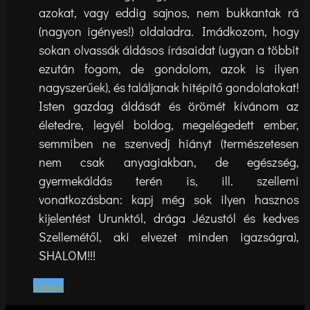
azokat, vagy eddig sajnos, nem bukkantak rá
(nagyon igényes!) oldaladra. Imádkozom, hogy
sokan olvassák áldásos írásaidat (ugyan a többit
ezután fogom, de gondolom, azok is ilyen
nagyszerűek), és találjanak hitépítő gondolatokat!
Isten gazdag áldását és örömét kívánom az
életedre, legyél boldog, megelégedett ember,
semmiben ne szenvedj hiányt (természetesen
nem csak anyagiakban, de egészség,
gyermekáldás terén is, ill. szellemi
vonatkozásban: kapj még sok ilyen hasznos
kijelentést Urunktól, drága Jézustól és kedves
Szellemétől, aki elvezet minden igazságra),
SHALOM!!!
Válasz