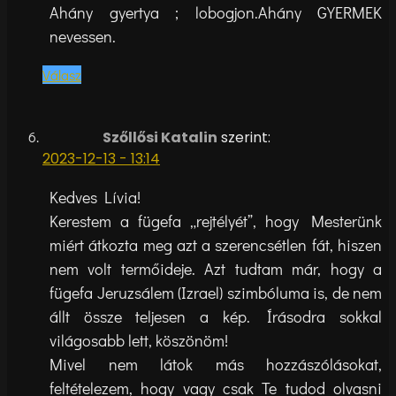
Ahány gyertya ; lobogjon.Ahány GYERMEK
nevessen.
Válasz
Szőllősi Katalin
szerint:
2023-12-13 - 13:14
Kedves Lívia!
Kerestem a fügefa „rejtélyét”, hogy Mesterünk
miért átkozta meg azt a szerencsétlen fát, hiszen
nem volt termőideje. Azt tudtam már, hogy a
fügefa Jeruzsálem (Izrael) szimbóluma is, de nem
állt össze teljesen a kép. Írásodra sokkal
világosabb lett, köszönöm!
Mivel nem látok más hozzászólásokat,
feltételezem, hogy vagy csak Te tudod olvasni