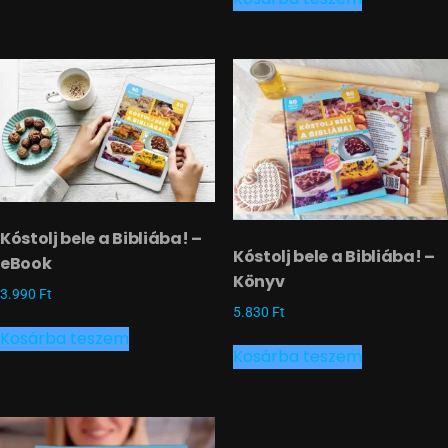
Kóstolj bele a Bibliába! –
Kóstolj bele a Bibliába! –
eBook
Könyv
3.990
Ft
5.830
Ft
Kosárba teszem
Kosárba teszem