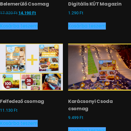
Belemerülő Csomag
Digitális KÚT Magazin
Original
Current
17.320
Ft
14.190
Ft
1.290
Ft
price
price
was:
is:
Kosárba teszem
Kosárba teszem
17.320 Ft.
14.190 Ft.
Felfedező csomag
Karácsonyi Csoda
csomag
11.130
Ft
9.499
Ft
Kosárba teszem
Kosárba teszem